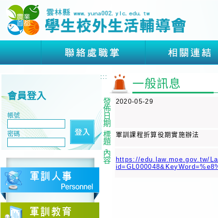
:::
一般訊息
會員登入
發
2020-05-29
佈
帳號
日
期
密碼
標
軍訓課程折算役期實施辦法
題
內
https://edu.law.moe.gov.tw/L
容
id=GL000048&KeyWord=%